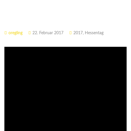
oregling
22. Februar 2017
2017
,
Hessentag