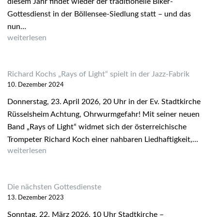
diesem Jahr findet wieder der traditionelle Biker-
Gottesdienst in der Böllensee-Siedlung statt – und das
nun…
Biker-Gottesdienst 2026
weiterlesen
Richard Kochs „Rays of Light“ spielt in der Jazz-Fabrik
10. Dezember 2024
Donnerstag, 23. April 2026, 20 Uhr in der Ev. Stadtkirche
Rüsselsheim Achtung, Ohrwurmgefahr! Mit seiner neuen
Band „Rays of Light“ widmet sich der österreichische
Trompeter Richard Koch einer nahbaren Liedhaftigkeit,…
Richard Kochs „Rays of Light“ spielt in der Jazz-Fabrik
weiterlesen
Die nächsten Gottesdienste
13. Dezember 2023
Sonntag, 22. März 2026, 10 Uhr Stadtkirche –