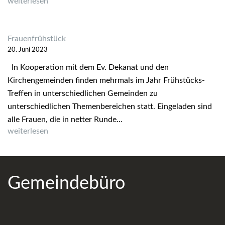
Gemeindefest und Biker-Gottesdienst in der Böllensee-Siedlu
weiterlesen
Frauenfrühstück
20. Juni 2023
In Kooperation mit dem Ev. Dekanat und den
Kirchengemeinden finden mehrmals im Jahr Frühstücks-
Treffen in unterschiedlichen Gemeinden zu
unterschiedlichen Themenbereichen statt. Eingeladen sind
alle Frauen, die in netter Runde…
Frauenfrühstück
weiterlesen
Gemeindebüro