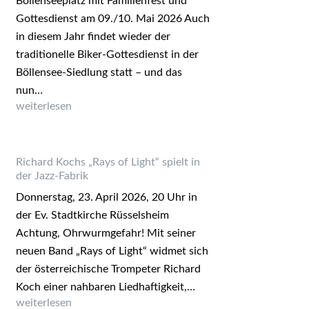
Böllenseeplatz mit Familienfest und
Gottesdienst am 09./10. Mai 2026 Auch
in diesem Jahr findet wieder der
traditionelle Biker-Gottesdienst in der
Böllensee-Siedlung statt – und das
nun…
Biker-Gottesdienst 2026
weiterlesen
Richard Kochs „Rays of Light“ spielt in
der Jazz-Fabrik
Donnerstag, 23. April 2026, 20 Uhr in
der Ev. Stadtkirche Rüsselsheim
Achtung, Ohrwurmgefahr! Mit seiner
neuen Band „Rays of Light“ widmet sich
der österreichische Trompeter Richard
Koch einer nahbaren Liedhaftigkeit,…
Richard Kochs „Rays of Light“ spielt in der Jazz-Fabrik
weiterlesen