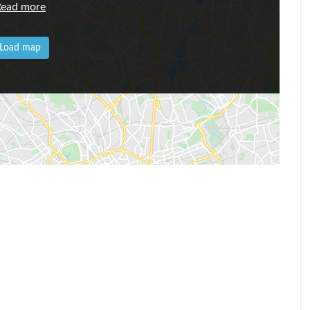
Read more
Load map