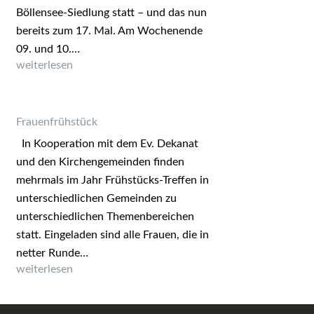
Böllensee-Siedlung statt – und das nun
bereits zum 17. Mal. Am Wochenende
09. und 10.…
Gemeindefest und Biker-Gottesdienst in der Böllensee-
weiterlesen
Siedlung
Frauenfrühstück
In Kooperation mit dem Ev. Dekanat
und den Kirchengemeinden finden
mehrmals im Jahr Frühstücks-Treffen in
unterschiedlichen Gemeinden zu
unterschiedlichen Themenbereichen
statt. Eingeladen sind alle Frauen, die in
netter Runde…
Frauenfrühstück
weiterlesen