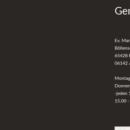
Ge
Ev. Ma
Böllens
65428 
06142 
Montag 
Donners
-jeden 
15.00 -