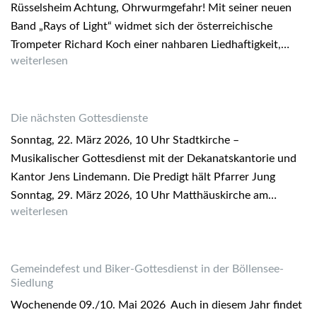
Rüsselsheim Achtung, Ohrwurmgefahr! Mit seiner neuen
Band „Rays of Light“ widmet sich der österreichische
Trompeter Richard Koch einer nahbaren Liedhaftigkeit,…
Richard Kochs „Rays of Light“ spielt in der Jazz-Fabrik
weiterlesen
Die nächsten Gottesdienste
Sonntag, 22. März 2026, 10 Uhr Stadtkirche –
Musikalischer Gottesdienst mit der Dekanatskantorie und
Kantor Jens Lindemann. Die Predigt hält Pfarrer Jung
Sonntag, 29. März 2026, 10 Uhr Matthäuskirche am…
Die nächsten Gottesdienste
weiterlesen
Gemeindefest und Biker-Gottesdienst in der Böllensee-
Siedlung
Wochenende 09./10. Mai 2026 Auch in diesem Jahr findet