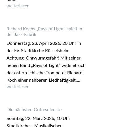
Biker-Gottesdienst 2026
weiterlesen
Richard Kochs „Rays of Light“ spielt in
der Jazz-Fabrik
Donnerstag, 23. April 2026, 20 Uhr in
der Ev. Stadtkirche Rüsselsheim
Achtung, Ohrwurmgefahr! Mit seiner
neuen Band „Rays of Light“ widmet sich
der österreichische Trompeter Richard
Koch einer nahbaren Liedhaftigkeit,…
Richard Kochs „Rays of Light“ spielt in der Jazz-Fabrik
weiterlesen
Die nächsten Gottesdienste
Sonntag, 22. März 2026, 10 Uhr
Stadtkirche – Musikalischer