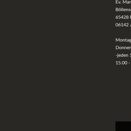
Ev. Ma
Böllens
65428 
06142 
Montag 
Donners
-jeden 
15.00 -