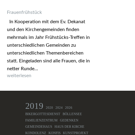
Frauenfrühstück
In Kooperation mit dem Ev. Dekanat
und den Kirchengemeinden finden
mehrmals im Jahr Frühstücks-Treffen in
unterschiedlichen Gemeinden zu
unterschiedlichen Themenbereichen
statt. Eingeladen sind alle Frauen, die in
netter Runde…
Frauenfrühstück
weiterlesen
2019
2020
2024
2026
BIKERGOTTESDIENST
BÖLLENSEE
FAMILIENZENTRUM
GEDENKEN
GEMEINDEHAUS
HAUS DER KIRCHE
KONDOLENZ
KONFIS
KUNSTPROJEKT